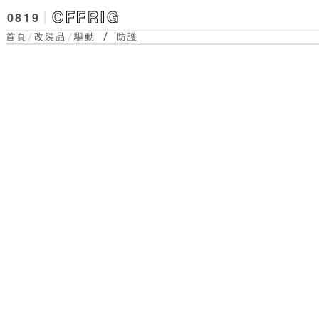
OFFRIG
0819
首頁
改裝品
驅動 / 防護
/
/
底盤與動力性能 · 驅動 
進階加力箱 + 變速箱 
實拍準備中
（三件套