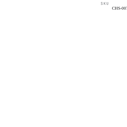
SKU
CHS-00
套組,完整防護車輛核心驅動系統。
規格
力箱強化、變速箱保護與前傳動軸下護板,一次
套組件
包含
防護等