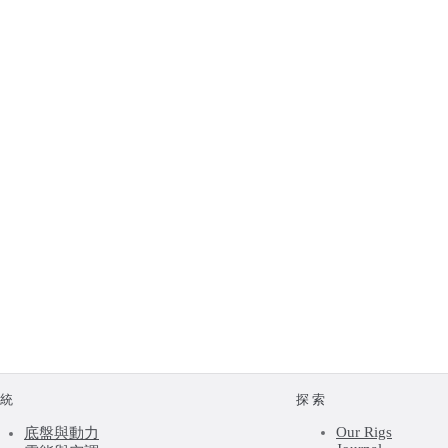
系統
探索
Our Rigs
底盤與動力