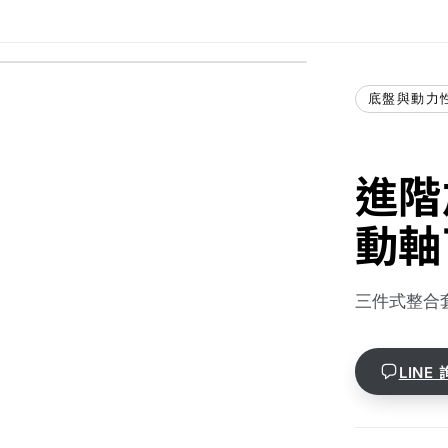
/ 防護
+ 前傳動軸下護板
底盤與動力
組）
進階
動軸
三件式整合
LINE