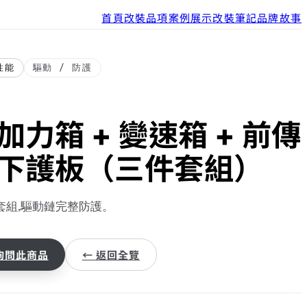
首頁
改裝品項
案例展示
改裝筆記
品牌故事
性能
驅動 / 防護
加力箱 + 變速箱 + 前傳
下護板（三件套組）
套組,驅動鏈完整防護。
 詢問此商品
← 返回全覽