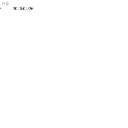
更新
7
2026/04/26
數
3
件
加力箱 / 變速箱 / 前傳動軸下護板
級
全程驅動鏈