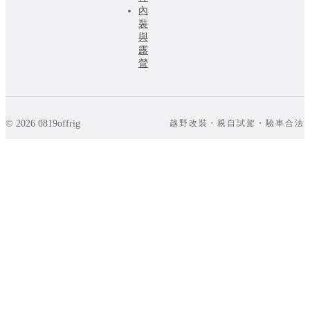
內
裝
與
露
營
© 2026 0819offrig
越野改裝・親自試駕・驗車合法