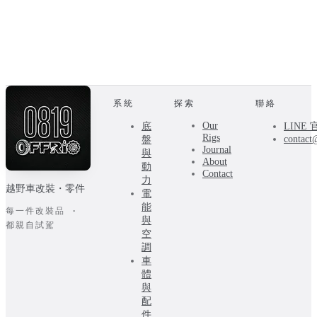
系統
探索
聯絡
Our
底
LINE
Rigs
contact
盤
Journal
與
About
動
Contact
力
越野車改裝・零件
電
能
每一件改裝品 ·
與
都親自試駕
空
調
車
體
與
配
件