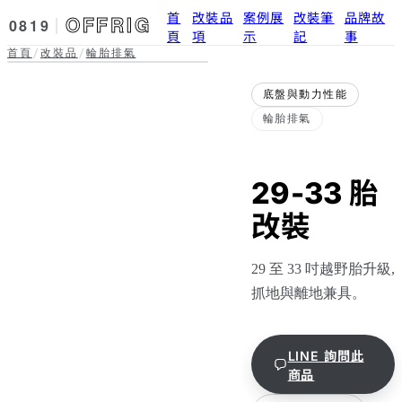
首
改裝品
案例展
改裝筆
品牌故
OFFRIG
0819
頁
項
示
記
事
首頁
改裝品
輪胎排氣
/
/
底盤與動力性能 · 輪胎排氣
29-33 胎改裝
實拍準備中
底盤與動力性能
輪胎排氣
29-33 胎
改裝
29 至 33 吋越野胎升級,
抓地與離地兼具。
LINE 詢問此
商品