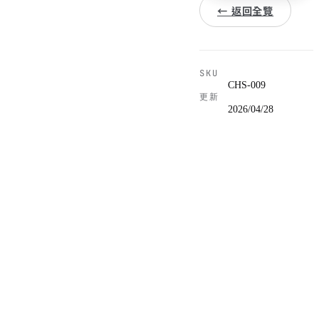
← 返回全覽
SKU
CHS-009
更新
2026/04/28
提供 29-33 吋越野胎改裝服
規格
務,搭配對應輪框、裝甲與調
校,確保性能與合法性。
胎徑
29-33
吋
範圍
29 至 33 吋越野胎完整升級方