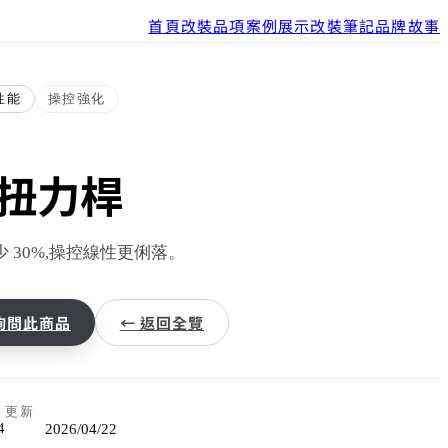
首頁
改裝品項
案例展示
改裝筆記
品牌故事
性能
操控強化
扭力桿
 30%,操控線性更俐落。
 詢問此商品
← 返回全覽
更新
4
2026/04/22