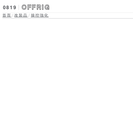
OFFRIG
0819
首頁
改裝品
操控強化
/
/
底盤與動力性能 · 操控強化
加強扭力桿
實拍準備中