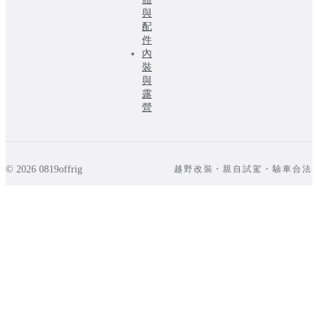
與
配
件
內
裝
與
露
營
© 2026 0819offrig
越野改裝・親自試駕・驗車合法