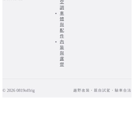
空
調
車
體
與
配
件
內
裝
與
露
營
© 2026 0819offrig
越野改裝・親自試駕・驗車合法