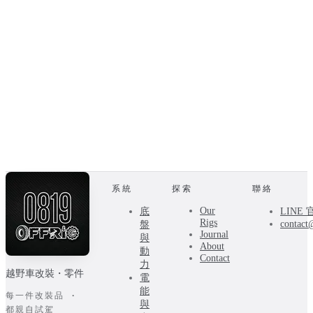
系統
探索
聯絡
Our
底
LINE
Rigs
contact
盤
Journal
與
About
動
Contact
力
越野車改裝・零件
電
能
每一件改裝品 ·
與
都親自試駕