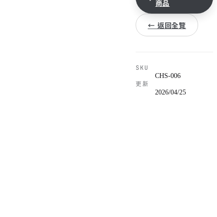
商品
← 返回全覽
SKU
CHS-006
更新
2026/04/25
加裝後軸電子差速鎖(E-
規格
LOCK),極端越野下單軸卡死
也能脫困,適合泥漿、攀岩、
類
電子差速鎖
型