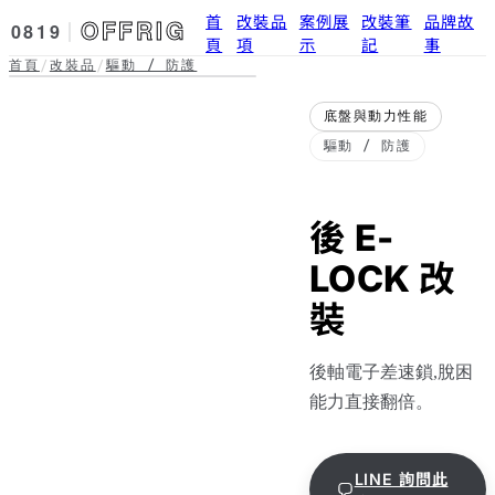
首
改裝品
案例展
改裝筆
品牌故
OFFRIG
0819
頁
項
示
記
事
首頁
改裝品
驅動 / 防護
/
/
底盤與動力性能 · 驅動 / 防
實拍準備中
護
底盤與動力性能
後 E-LOCK 改
驅動 / 防護
裝
後 E-
LOCK 改
裝
後軸電子差速鎖,脫困
能力直接翻倍。
LINE 詢問此