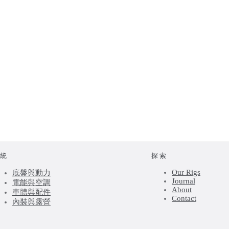
系統
探索
Our Rigs
底盤與動力
Journal
電能與空調
About
車體與配件
Contact
內裝與露營