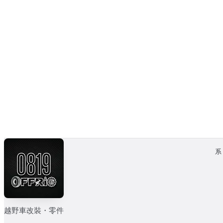
OUR RIGS · 案例
實拍準備中
越野車改裝・零件