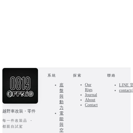
系統
探索
聯絡
Our
底
LINE
Rigs
contact
盤
Journal
與
About
動
Contact
力
越野車改裝・零件
電
能
每一件改裝品 ·
與
都親自試駕
空