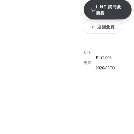
LINE 詢問此
商品
← 返回全覽
SKU
ELC-003
更新
2026/05/03
雙電池整合系統,主電池發動
規格
引擎,第二電池供露營電器使