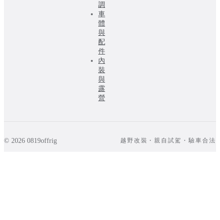
調
車
體
與
配
件
內
裝
與
露
營
© 2026 0819offrig
越野改裝・親自試駕・驗車合法