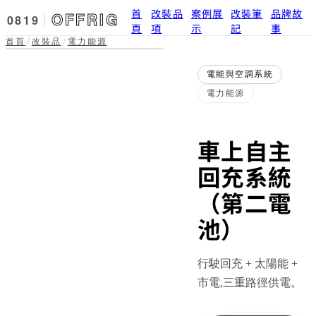
首
改裝品
案例展
改裝筆
品牌故
OFFRIG
0819
頁
項
示
記
事
首頁
改裝品
電力能源
/
/
電能與空調系統 · 電力能源
車上自主回充
實拍準備中
電能與空調系統
系統（第二電
電力能源
池）
車上自主
回充系統
（第二電
池）
行駛回充 + 太陽能 +
市電,三重路徑供電。