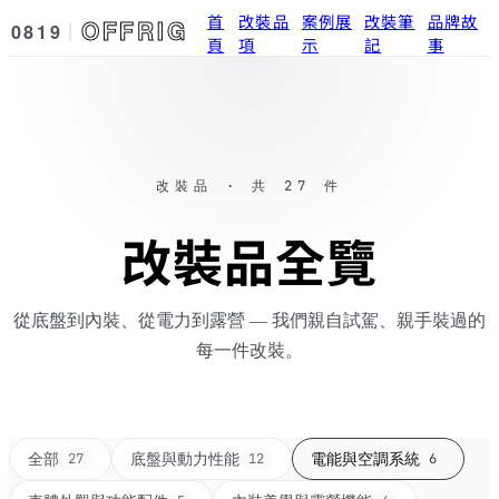
首
改裝品
案例展
改裝筆
品牌故
OFFRIG
0819
頁
項
示
記
事
改裝品 · 共 27 件
改裝品全覽
從底盤到內裝、從電力到露營 — 我們親自試駕、親手裝過的
每一件改裝。
全部
底盤與動力性能
電能與空調系統
27
12
6