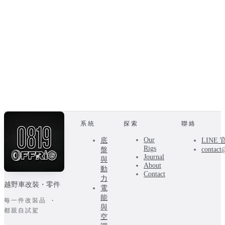
系統
探索
聯絡
Our
底
LINE
Rigs
contact
盤
Journal
與
About
動
Contact
力
越野車改裝・零件
電
能
每一件改裝品 ·
與
都親自試駕
空