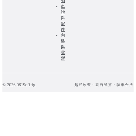
調
車
體
與
配
件
內
裝
與
露
營
© 2026 0819offrig
越野改裝・親自試駕・驗車合法