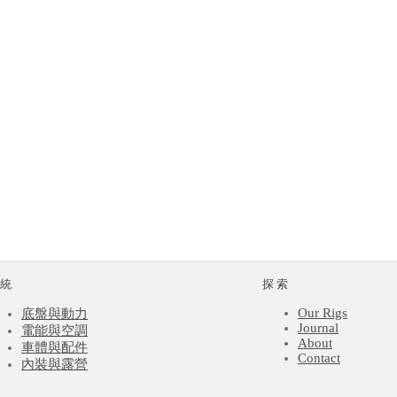
系統
探索
Our Rigs
底盤與動力
Journal
電能與空調
About
車體與配件
Contact
內裝與露營